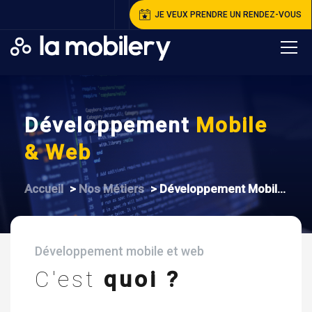
JE VEUX PRENDRE UN RENDEZ-VOUS
Développement
Mobile
& Web
A
ccueil
>
N
os Métiers
>
D
éveloppement Mobile & Web
Développement mobile et web
C'est
quoi ?