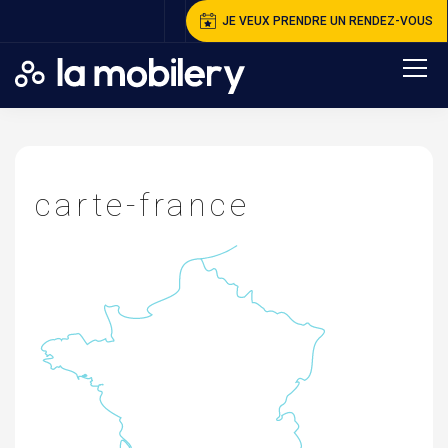
JE VEUX PRENDRE UN RENDEZ-VOUS
A
ccueil
>
C
arte-france
carte-france