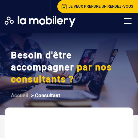
JE VEUX PRENDRE UN RENDEZ-VOUS
Besoin d'être
accompagner
par nos
consultants ?
A
ccueil
>
C
onsultant