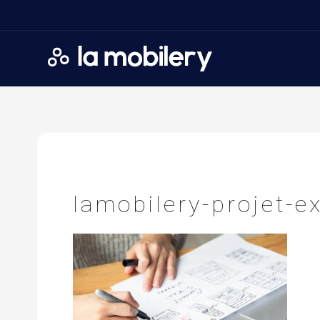
A
ccueil
>
E
xpertise UX
lamobilery-projet-e