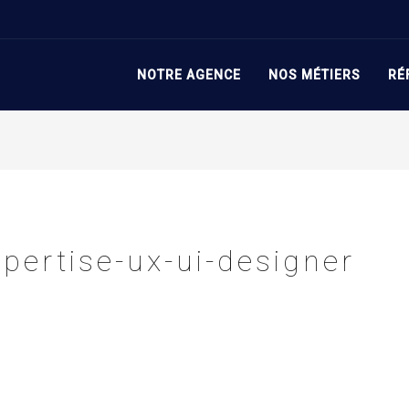
/UI
>
L
amobilery-projet-expertise-ux-ui-designer
NOTRE AGENCE
NOS MÉTIERS
RÉ
xpertise-ux-ui-designer