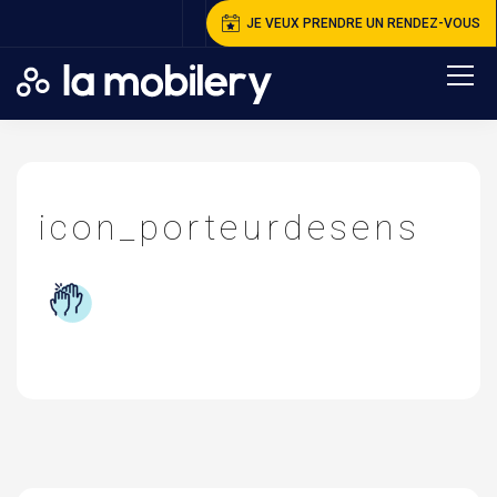
JE VEUX PRENDRE UN RENDEZ-VOUS
A
ccueil
>
I
con_porteurdesens
icon_porteurdesens