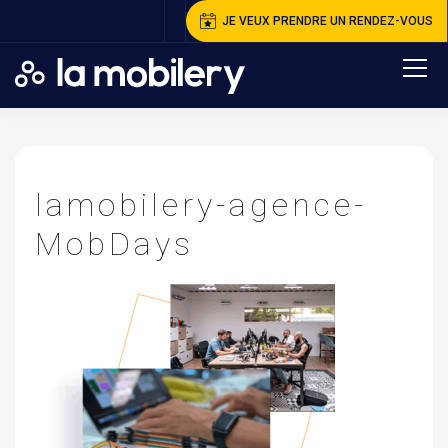
JE VEUX PRENDRE UN RENDEZ-VOUS
A
ccueil
>
N
otre Agence
>
L
amobilery-agence-MobDays
lamobilery-agence-
MobDays