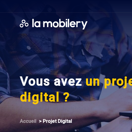
Vous avez
un proj
digital ?
A
ccueil
>
P
rojet Digital