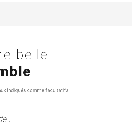
e belle
mble
eux indiqués comme facultatifs
e ...