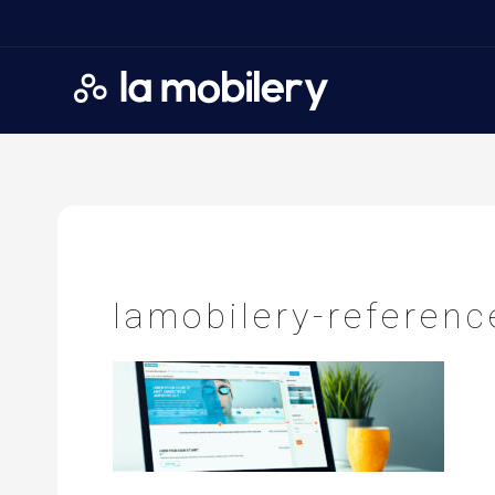
A
ccueil
>
D
ecathlon S
lamobilery-referen