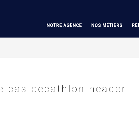
phere
>
L
amobilery-reference-cas-decathlon-header
NOTRE AGENCE
NOS MÉTIERS
RÉ
ce-cas-decathlon-header