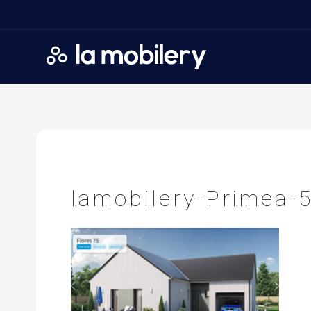
A
ccueil
>
P
rimeâ
>
L
a
lamobilery-Primea-