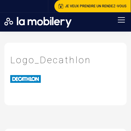
JE VEUX PRENDRE UN RENDEZ-VOUS
A
ccueil
>
R
éférences
>
L
ogo_Decathlon
Logo_Decathlon