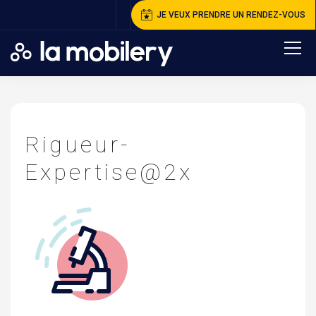
JE VEUX PRENDRE UN RENDEZ-VOUS
A
ccueil
>
R
igueur-Expertise@2x
Rigueur-
Expertise@2x