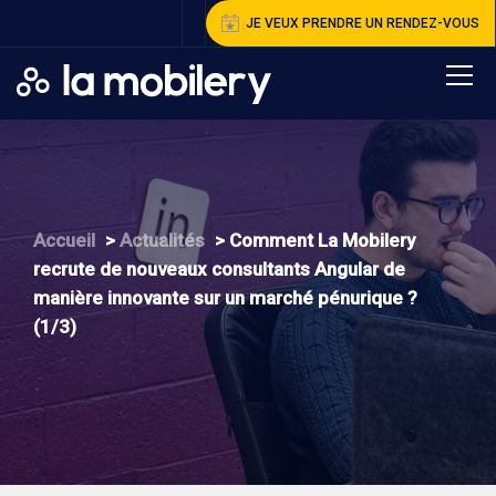
JE VEUX PRENDRE UN RENDEZ-VOUS
A
ccueil
>
A
ctualités
>
C
omment La Mobilery
recrute de nouveaux consultants Angular de
manière innovante sur un marché pénurique ?
(1/3)