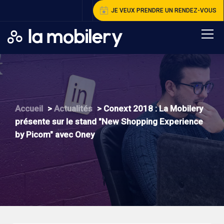
JE VEUX PRENDRE UN RENDEZ-VOUS
A
ccueil
>
A
ctualités
>
C
onext 2018 : La Mobilery
présente sur le stand "New Shopping Experience
by Picom" avec Oney