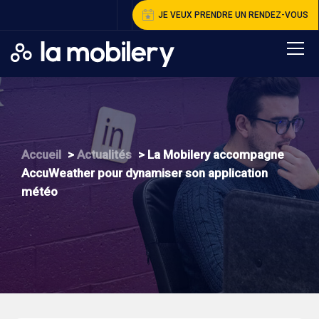
JE VEUX PRENDRE UN RENDEZ-VOUS
A
ccueil
>
A
ctualités
>
L
a Mobilery accompagne
AccuWeather pour dynamiser son application
météo