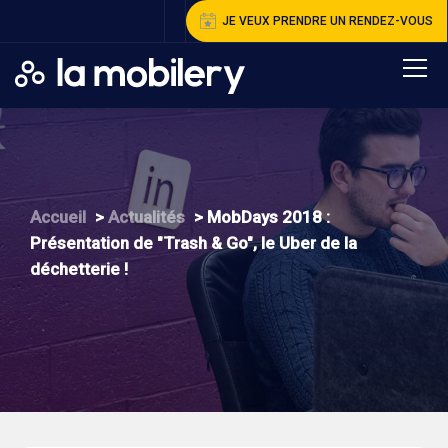
JE VEUX PRENDRE UN RENDEZ-VOUS
A
ccueil
>
A
ctualités
>
M
obDays 2018 :
Présentation de "Trash & Go", le Uber de la
déchetterie !