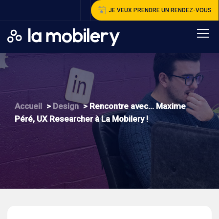
JE VEUX PRENDRE UN RENDEZ-VOUS
A
ccueil
>
D
esign
>
R
encontre avec… Maxime
Péré, UX Researcher à La Mobilery !