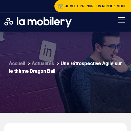
JE VEUX PRENDRE UN RENDEZ-VOUS
A
ccueil
>
A
ctualités
>
U
ne rétrospective Agile sur
le thème Dragon Ball