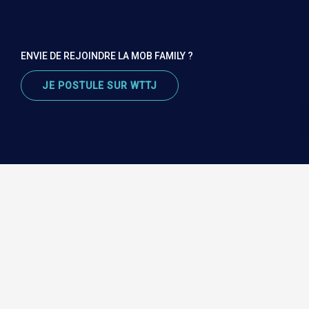
ENVIE DE REJOINDRE LA MOB FAMILY ?
JE POSTULE SUR WTTJ
© 2026 La Mobilery - Tous droits réservés |
Mentions Légales
|
Politique de confidentialité
|
CGV
|
Gestion des cookies