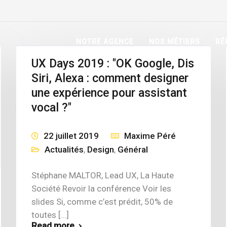
NOTRE AGENCE
NOS MÉTIERS
RÉ
UX Days 2019 : "OK Google, Dis
Siri, Alexa : comment designer
une expérience pour assistant
vocal ?"
22 juillet 2019
Maxime Péré
Actualités
,
Design
,
Général
Stéphane MALTOR, Lead UX, La Haute
Société Revoir la conférence Voir les
slides Si, comme c’est prédit, 50% de
toutes [...]
Read more